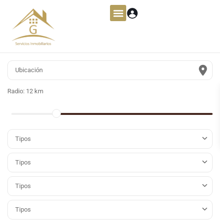
Radio:
12 km
Tipos
Tipos
Tipos
Tipos