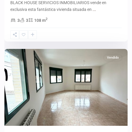
BLACK HOUSE SERVICIOS INMOBILIARIOS vende en
exclusiva esta fantástica vivienda situada en
...
2
3
3
108 m
Alameda
de
la
Sagra
Vendido