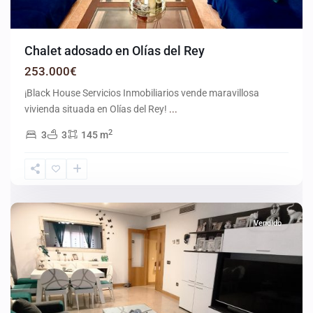
Chalet adosado en Olías del Rey
253.000€
¡Black House Servicios Inmobiliarios vende maravillosa
vivienda situada en Olías del Rey!
...
2
3
3
145 m
Parla
Vendido