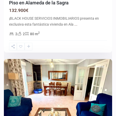
Piso en Alameda de la Sagra
132.900€
¡BLACK HOUSE SERVICIOS INMOBILIARIOS presenta en
exclusiva esta fantástica vivienda en Ala
...
2
2
2
80 m
Olías
del
Rey
Vendido