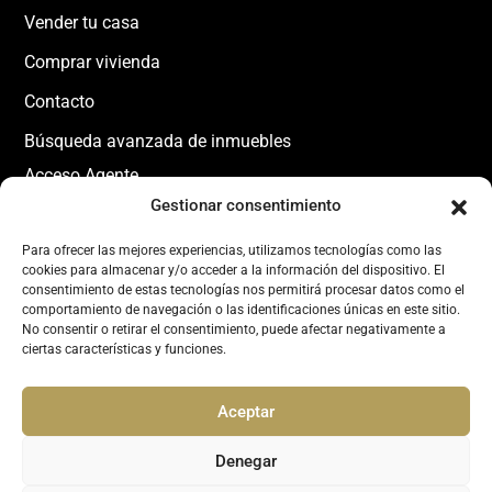
Vender tu casa
Comprar vivienda
Contacto
Búsqueda avanzada de inmuebles
Acceso Agente
Ubicación y contacto
Gestionar consentimiento
Av. del Leguario, 49, 28981 Parla, Madrid
Para ofrecer las mejores experiencias, utilizamos tecnologías como las
cookies para almacenar y/o acceder a la información del dispositivo. El
640 926 869
consentimiento de estas tecnologías nos permitirá procesar datos como el
comportamiento de navegación o las identificaciones únicas en este sitio.
informacion@blackhouse.one
No consentir o retirar el consentimiento, puede afectar negativamente a
ciertas características y funciones.
Aceptar
Denegar
2026 © Black House Inmobiliaria. Todos los derechos reservados