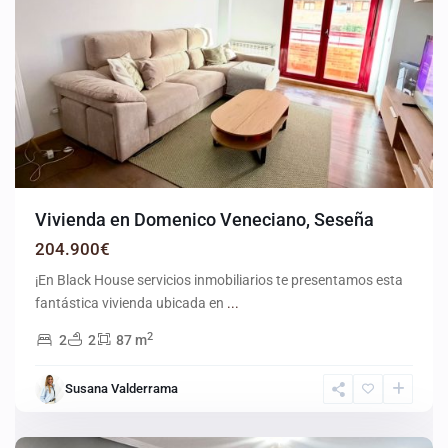
Vivienda en Domenico Veneciano, Seseña
204.900€
¡En Black House servicios inmobiliarios te presentamos esta
fantástica vivienda ubicada en
...
2
2
2
87 m
Susana Valderrama
Fuenlabrada