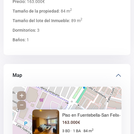
Precio:
163.000€
2
Tamaño de la propiedad:
84 m
2
Tamaño del lote del Inmueble:
89 m
Dormitorios:
3
Baños:
1
Map
Piso en Fuentebella-San Felix-
163.000€
2
3 BD
1 BA
84 m
·
·