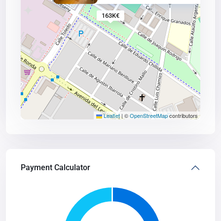
163K€
Leaflet
|
©
OpenStreetMap
contributors
Payment Calculator