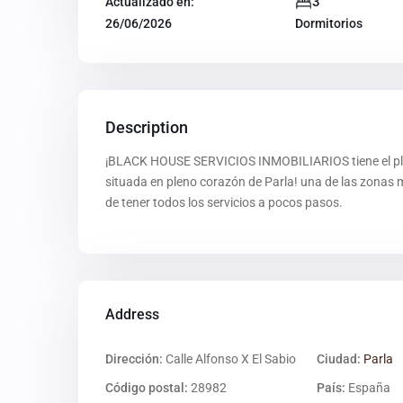
3
Actualizado en:
26/06/2026
Dormitorios
Description
¡BLACK HOUSE SERVICIOS INMOBILIARIOS tiene el plac
situada en pleno corazón de Parla! una de las zonas
de tener todos los servicios a pocos pasos.
Address
Dirección:
Calle Alfonso X El Sabio
Ciudad:
Parla
Código postal:
28982
País:
España