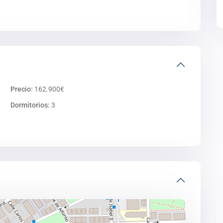
Precio:
162.900€
Dormitorios:
3