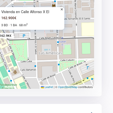
Vivienda en Calle Alfonso X El
162.900€
2
3 BD
1 BA
68 m
·
·
162.9K€
Leaflet
|
©
OpenStreetMap
contributors