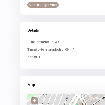
Abrir en Google Maps
Details
ID de Inmueble:
21399
2
Tamaño de la propiedad:
68 m
Baños:
1
Map