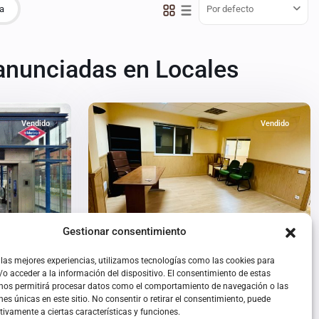
Por defecto
a
anunciadas en Locales
6
Valdemoro
Vendido
Vendido
Gestionar consentimiento
 las mejores experiencias, utilizamos tecnologías como las cookies para
Nave en Avenida de las Canteras,
Salado
o acceder a la información del dispositivo. El consentimiento de estas
Valdemoro
 nos permitirá procesar datos como el comportamiento de navegación o las
nes únicas en este sitio. No consentir o retirar el consentimiento, puede
134.900€
liarios
tivamente a ciertas características y funciones.