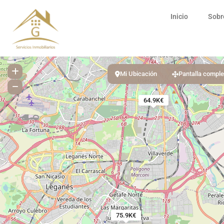
Inicio
Sobr
Mi Ubicación
Pantalla comple
64.9K€
75.9K€