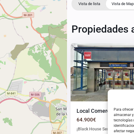
Vista de lista
Vista de Map
Propiedades 
5
Madrid
Para ofrecer
Local Comercial Calle 
almacenar y/
64.900€
tecnologías
identificacio
¡Black House Servicios Inmobi
afectar nega